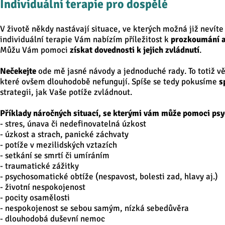
Individuální terapie pro dospělé
V životě někdy nastávají situace, ve kterých možná již nevít
individuální terapie Vám nabízím příležitost k
prozkoumání a
Můžu Vám pomoci
získat dovednosti k jejich zvládnutí
.
Nečekejte
ode mě jasné návody a jednoduché rady. To totiž vě
které ovšem dlouhodobě nefungují. Spíše se tedy pokusíme
s
strategii, jak Vaše potíže zvládnout.
Příklady náročných situací, se kterými vám může pomoci psy
- stres, únava či nedefinovatelná úzkost
- úzkost a strach, panické záchvaty
- potíže v mezilidských vztazích
- setkání se smrtí či umíráním
- traumatické zážitky
- psychosomatické obtíže (nespavost, bolesti zad, hlavy aj.)
- životní nespokojenost
- pocity osamělosti
- nespokojenost se sebou samým, nízká sebedůvěra
- dlouhodobá duševní nemoc