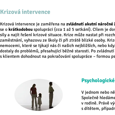
Krizová intervence
Krizová intervence je zaměřena na
zvládnutí akutní náročné 
se o
krátkodobou
spolupráci (cca 1 až 5 setkání). Cílem je d
síly a najít řešení krizové situace. Krize může nastat při rozc
zaměstnání, vyhazovu ze školy či při ztrátě blízké osoby. Kri
nemocemi, které se týkají nás či našich nejbližších, nebo když
dostaly do problémů, přesahující běžné starosti. Po zvládnutí 
s klientem dohodnout na pokračování spolupráce – formou ps
Psychologické
V jednom nebo něk
Společně hledám
v rodině. Právě v
s dítětem, případn