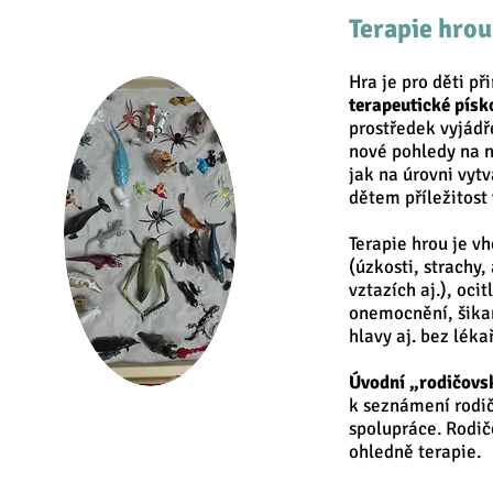
Terapie hrou
Hra je pro děti p
terapeutické písk
prostředek vyjádře
nové pohledy na n
jak na úrovni vyt
dětem příležitost 
Terapie hrou je vh
(úzkosti, strachy, 
vztazích aj.), ocit
onemocnění, šikan
hlavy aj. bez léka
Úvodní „rodičovs
k seznámení rodi
spolupráce. Rodič
ohledně terapie.