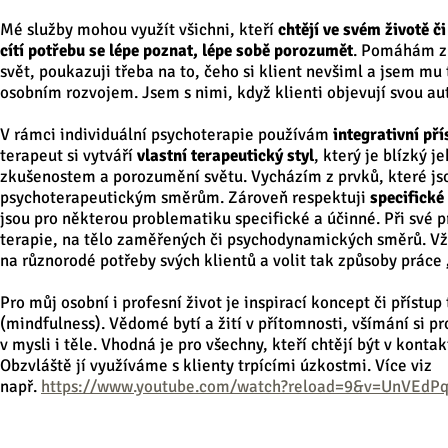
Mé služby mohou využít všichni, kteří
chtějí ve svém životě č
cítí potřebu se lépe poznat, lépe sobě porozumět
. Pomáhám zm
svět, poukazuji třeba na to, čeho si klient nevšiml a jsem mu
osobním rozvojem. Jsem s nimi, když klienti objevují svou aute
V rámci individuální psychoterapie používám
integrativní pří
terapeut si vytváří
vlastní terapeutický styl
, který je blízký 
zkušenostem a porozumění světu. Vycházím z prvků, které j
psychoterapeutickým směrům. Zároveň respektuji
specifické
jsou pro některou problematiku specifické a účinné. Při své 
terapie, na tělo zaměřených či psychodynamických směrů. Vž
na různorodé potřeby svých klientů a volit tak způsoby práce
Pro můj osobní i profesní život je inspirací koncept či přístup 
(mindfulness). Vědomé bytí a žití v přítomnosti, všímání si p
v mysli i těle. Vhodná je pro všechny, kteří chtějí být v konta
Obzvláště jí využíváme s klienty trpícími úzkostmi. Více viz
např.
https://www.youtube.com/watch?reload=9&v=UnVEdPq