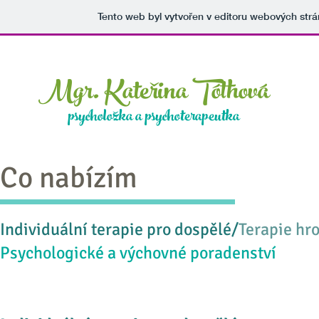
Tento web byl vytvořen v editoru webových str
Mgr. Kateřina Tóthová
Úv
psycholožka a psychoterapeutka
Co nabízím
Individuální terapie pro dospělé/
Terapie hro
Psychologické a výchovné poradenství